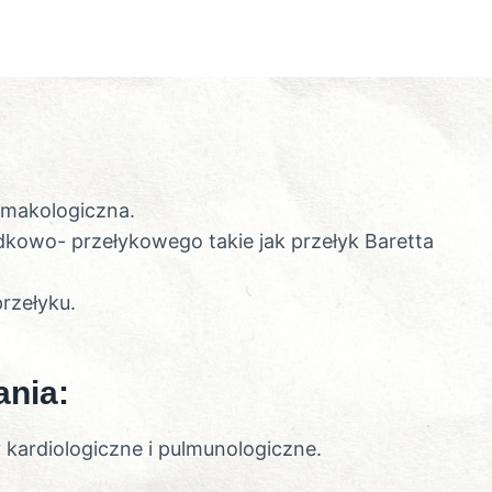
rmakologiczna.
ądkowo- przełykowego takie jak przełyk Baretta
rzełyku.
nia:
ardiologiczne i pulmunologiczne.