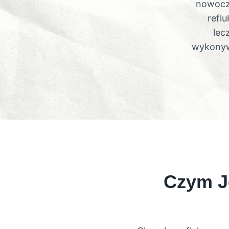
nowocze
refl
lec
wykonyw
Czym J