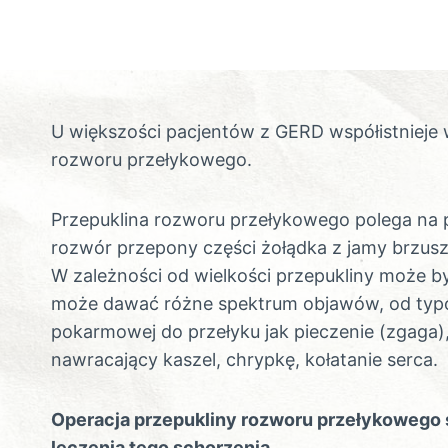
U większości pacjentów z GERD współistnieje 
rozworu przełykowego.
Przepuklina rozworu przełykowego polega na 
rozwór przepony części żołądka z jamy brzuszne
W zależności od wielkości przepukliny może 
może dawać różne spektrum objawów, od typo
pokarmowej do przełyku jak pieczenie (zgaga)
nawracający kaszel, chrypkę, kołatanie serca.
Operacja przepukliny rozworu przełykowego 
leczenia tego schorzenia.