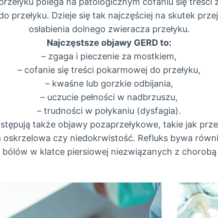
rzełyku polega na patologicznym cofaniu się treści
o przełyku. Dzieje się tak najczęściej na skutek prz
osłabienia dolnego zwieracza przełyku.
Najczęstsze objawy GERD to:
– zgaga i pieczenie za mostkiem,
– cofanie się treści pokarmowej do przełyku,
– kwaśne lub gorzkie odbijania,
– uczucie pełności w nadbrzuszu,
– trudności w połykaniu (dysfagia).
tępują także objawy pozaprzełykowe, takie jak prze
ma oskrzelowa czy niedokrwistość. Refluks bywa równ
 bólów w klatce piersiowej niezwiązanych z chorobą