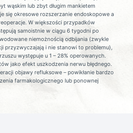
byt wąskim lub zbyt długim mankietem
uje się okresowe rozszerzanie endoskopowe a
 reoperacje. W większości przypadków
stępują samoistnie w ciągu 6 tygodni po
powodowane niemożnością odbijania (zwykle
cji przyzwyczajają i nie stanowi to problemu),
brzuszu występuje u 1 – 28% operowanych.
ntów jako efekt uszkodzenia nerwu błędnego.
racji objawy refluksowe – powikłanie bardzo
czenia farmakologicznego lub ponownej