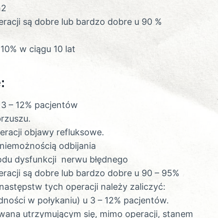
m2
racji są dobre lub bardzo dobre u 90 %
10% w ciągu 10 lat
:
 3 – 12% pacjentów
rzuszu.
racji objawy refluksowe.
iemożnością odbijania
wodu dysfunkcji nerwu błędnego
racji są dobre lub bardzo dobre u 90 – 95%
astępstw tych operacji należy zaliczyć:
udności w połykaniu) u 3 – 12% pacjentów.
na utrzymującym się, mimo operacji, stanem