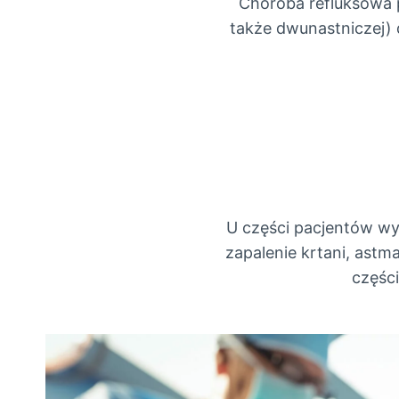
Choroba refluksowa p
także dwunastniczej) d
U części pacjentów wys
zapalenie krtani, ast
części