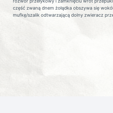
rozwór przełykowy i zamknięciu wrót przepukl
część zwaną dnem żołądka obszywa się wokół
mufkę/szalik odtwarzającą dolny zwieracz prze