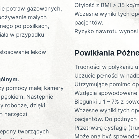
Otyłość z BMI > 35 kg/
nie potraw gazowanych,
Wczesne wyniki tych ope
 spożywanie małych
pacjentów.
znego po posiłkach,
Ryzyko nawrotu wynosi 
ciała w przypadku
Powikłania Późne
 stosowanie leków
Trudności w połykaniu u
Uczucie pełności w nadb
gólnym.
Utrzymujące pomimo ope
zy pomocy małej kamery
Wzdęcia spowodowane n
 pępkiem. Następnie
Biegunki u 1 – 7% z po
y robocze, dzięki
Wczesne wyniki tych ope
h narzędzi
pacjentów. Do późnych n
Przetrwałą dysfagię (tr
rzepony tworzących
Może ona być spowodowa