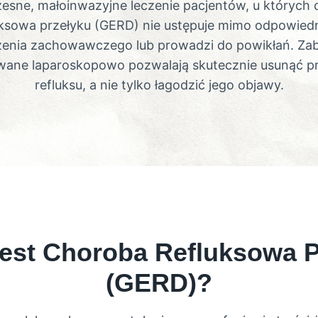
sne, małoinwazyjne leczenie pacjentów, u których
uksowa przełyku (GERD) nie ustępuje mimo odpowied
zenia zachowawczego lub prowadzi do powikłań. Zab
ane laparoskopowo pozwalają skutecznie usunąć p
refluksu, a nie tylko łagodzić jego objawy.
est Choroba Refluksowa P
(GERD)?