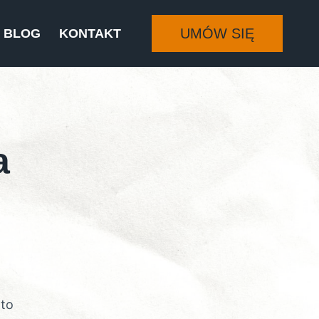
UMÓW SIĘ
BLOG
KONTAKT
a
u
 to