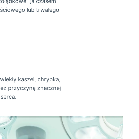
 żołądkowej (a czasem
ejściowego lub trwałego
wlekły kaszel, chrypka,
ież przyczyną znacznej
 serca.