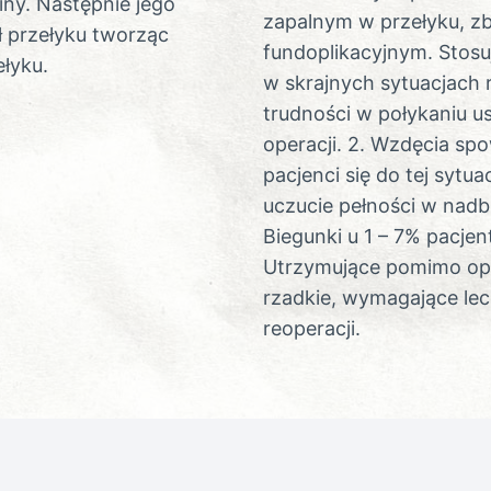
iny. Następnie jego
zapalnym w przełyku, z
 przełyku tworząc
fundoplikacyjnym. Stos
łyku.
w skrajnych sytuacjach
trudności w połykaniu u
operacji. 2. Wzdęcia s
pacjenci się do tej sytua
uczucie pełności w nad
Biegunki u 1 – 7% pacje
Utrzymujące pomimo ope
rzadkie, wymagające le
reoperacji.