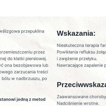
wślizgowa przepuklina
Wskazania:
Nieskuteczna terapia fa
przemieszczeniu przez
Powikłania refluksu żoł
j do klatki piersiowej.
i zwężenie przełyku.
być ona bezobjawowa lub
Nawracające zapalenie p
wego zarzucania treści
, bólu w nadbrzuszu, po
Przeciwwskaza
Zaawansowane choroby k
stanowi jedną z metod
Nadciśnienie wrotne.