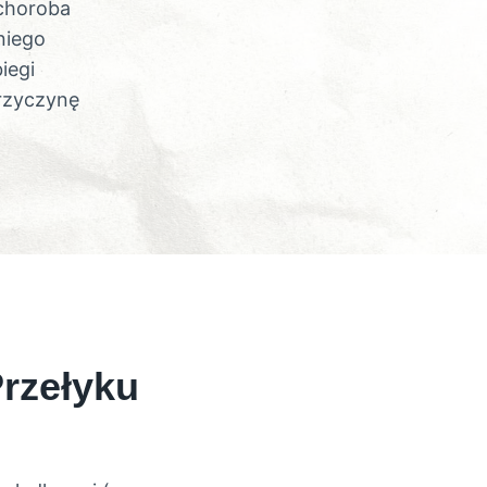
 choroba
niego
iegi
rzyczynę
rzełyku