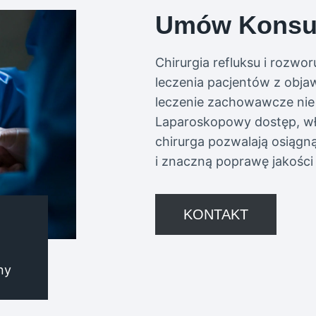
Umów Konsul
Chirurgia refluksu i rozw
leczenia pacjentów z obja
leczenie zachowawcze nie 
Laparoskopowy dostęp, wła
chirurga pozwalają osiągn
i znaczną poprawę jakości
KONTAKT
ny